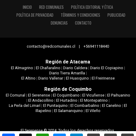
INICIO
RED COMUNALES
POLÍTICA EDITORIAL Y ÉTICA
POLÍTICA DE PRIVACIDAD
TÉRMINOS Y CONDICIONES
PUBLICIDAD
DENUNCIAS
CONTACTO
contacto@redcomunales.cl | +56941118440
Región de Atacama
El Almagrino
|
El Chañaralino
|
Diario Caldera
|
Diario El Copiapino
|
Diario Tierra Amarilla
|
El Altino
|
Diario Vallenar
|
El Huasquino
|
El Freirinense
Región de Coquimbo
El Comunal
|
El Serenense
|
El Coquimbano
|
El Vicuñense
|
El Paihuanino
|
El Andacollino
|
El Hurtadino
|
El Montepatrino
|
La Perla del Limarí
|
El Punitaquino
|
El Combarbalino
|
El Canelino
|
El
Illapelino
|
El Salamanquino
|
El Vileño
El Serenense © 2024. Todos los derechos reservados.