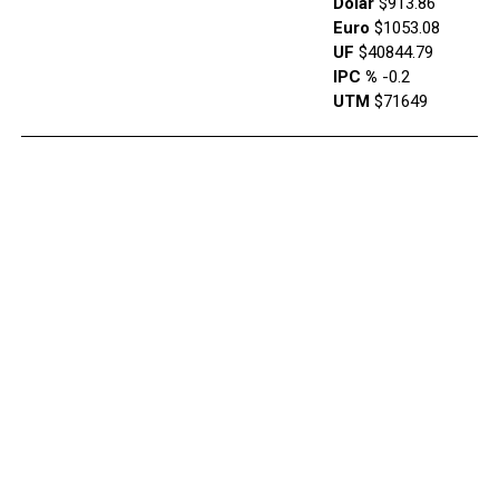
Dólar
$913.86
Euro
$1053.08
UF
$40844.79
IPC %
-0.2
UTM
$71649