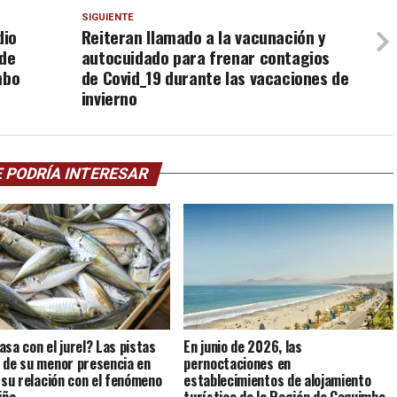
SIGUIENTE
dio
Reiteran llamado a la vacunación y
 de
autocuidado para frenar contagios
mbo
de Covid_19 durante las vacaciones de
invierno
 PODRÍA INTERESAR
asa con el jurel? Las pistas
En junio de 2026, las
 de su menor presencia en
pernoctaciones en
y su relación con el fenómeno
establecimientos de alojamiento
iño
turístico de la Región de Coquimbo