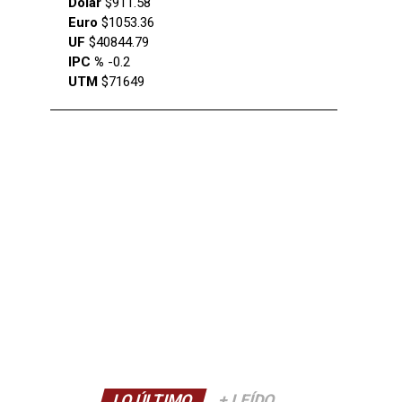
Dólar
$911.58
Euro
$1053.36
UF
$40844.79
IPC %
-0.2
UTM
$71649
LO ÚLTIMO
+ LEÍDO