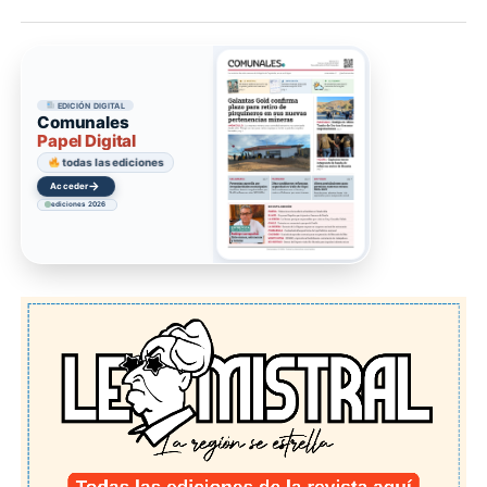
EDICIÓN DIGITAL
Comunales
Papel Digital
todas las ediciones
→
Acceder
ediciones 2026