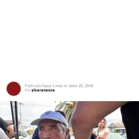
Publicado
hace 1 mes
el
Junio 25, 2026
Por
elserenense