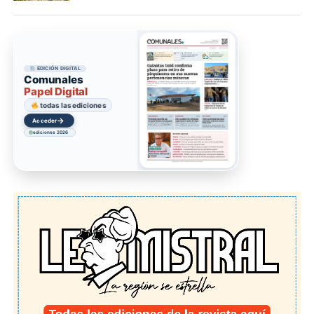
EDICIÓN DIGITAL
Comunales
Papel Digital
todas las ediciones
→
Acceder
ediciones 2026