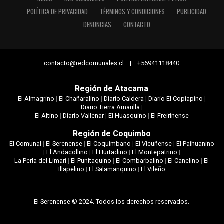
POLÍTICA DE PRIVACIDAD
TÉRMINOS Y CONDICIONES
PUBLICIDAD
DENUNCIAS
CONTACTO
contacto@redcomunales.cl | +56941118440
Región de Atacama
El Almagrino
|
El Chañaralino
|
Diario Caldera
|
Diario El Copiapino
|
Diario Tierra Amarilla
|
El Altino
|
Diario Vallenar
|
El Huasquino
|
El Freirinense
Región de Coquimbo
El Comunal
|
El Serenense
|
El Coquimbano
|
El Vicuñense
|
El Paihuanino
|
El Andacollino
|
El Hurtadino
|
El Montepatrino
|
La Perla del Limarí
|
El Punitaquino
|
El Combarbalino
|
El Canelino
|
El
Illapelino
|
El Salamanquino
|
El Vileño
El Serenense © 2024. Todos los derechos reservados.