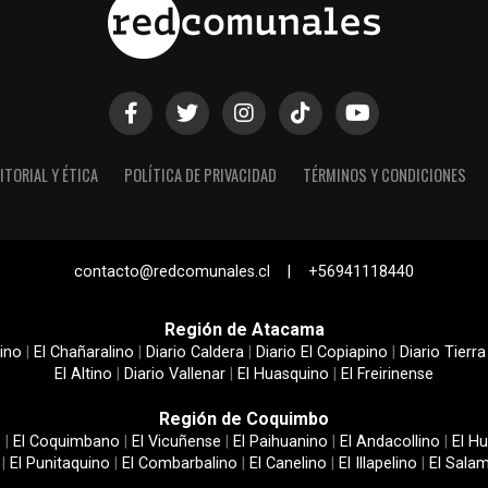
ITORIAL Y ÉTICA
POLÍTICA DE PRIVACIDAD
TÉRMINOS Y CONDICIONES
contacto@redcomunales.cl | +56941118440
Región de Atacama
ino
|
El Chañaralino
|
Diario Caldera
|
Diario El Copiapino
|
Diario Tierra
El Altino
|
Diario Vallenar
|
El Huasquino
|
El Freirinense
Región de Coquimbo
e
|
El Coquimbano
|
El Vicuñense
|
El Paihuanino
|
El Andacollino
|
El Hu
|
El Punitaquino
|
El Combarbalino
|
El Canelino
|
El Illapelino
|
El Sala