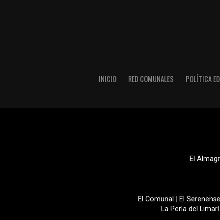
INICIO
RED COMUNALES
POLÍTICA ED
El Almagr
El Comunal
|
El Serenens
La Perla del Limarí