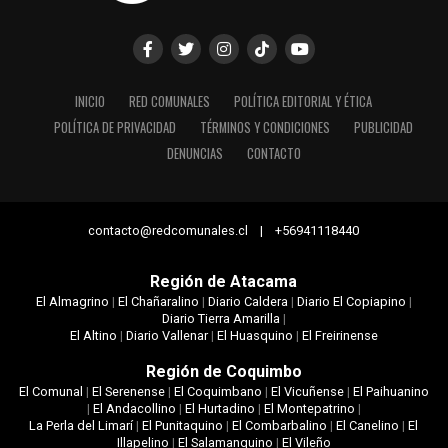
INICIO
RED COMUNALES
POLÍTICA EDITORIAL Y ÉTICA
POLÍTICA DE PRIVACIDAD
TÉRMINOS Y CONDICIONES
PUBLICIDAD
DENUNCIAS
CONTACTO
contacto@redcomunales.cl | +56941118440
Región de Atacama
El Almagrino
|
El Chañaralino
|
Diario Caldera
|
Diario El Copiapino
|
Diario Tierra Amarilla
|
El Altino
|
Diario Vallenar
|
El Huasquino
|
El Freirinense
Región de Coquimbo
El Comunal
|
El Serenense
|
El Coquimbano
|
El Vicuñense
|
El Paihuanino
|
El Andacollino
|
El Hurtadino
|
El Montepatrino
|
La Perla del Limarí
|
El Punitaquino
|
El Combarbalino
|
El Canelino
|
El
Illapelino
|
El Salamanquino
|
El Vileño