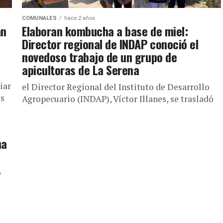
COMUNALES
hace 2 años
án
Elaboran kombucha a base de miel:
Director regional de INDAP conoció el
novedoso trabajo de un grupo de
apicultoras de La Serena
iar
el Director Regional del Instituto de Desarrollo
os
Agropecuario (INDAP), Víctor Illanes, se trasladó
hasta el sector El Hinojal, comuna de La Serena,
lugar donde las usuarias...
na
o