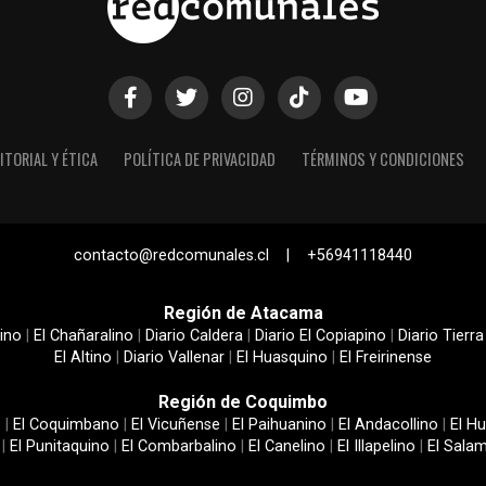
ITORIAL Y ÉTICA
POLÍTICA DE PRIVACIDAD
TÉRMINOS Y CONDICIONES
contacto@redcomunales.cl | +56941118440
Región de Atacama
ino
|
El Chañaralino
|
Diario Caldera
|
Diario El Copiapino
|
Diario Tierra
El Altino
|
Diario Vallenar
|
El Huasquino
|
El Freirinense
Región de Coquimbo
e
|
El Coquimbano
|
El Vicuñense
|
El Paihuanino
|
El Andacollino
|
El Hu
|
El Punitaquino
|
El Combarbalino
|
El Canelino
|
El Illapelino
|
El Sala