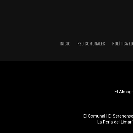
INICIO
RED COMUNALES
POLÍTICA ED
El Almagr
El Comunal
|
El Serenens
La Perla del Limarí