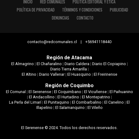
INICIO
RED COMUNALES
POLÍTICA EDITORIAL Y ÉTICA
POLÍTICA DE PRIVACIDAD
TÉRMINOS Y CONDICIONES
PUBLICIDAD
DENUNCIAS
CONTACTO
contacto@redcomunales.cl | +56941118440
Región de Atacama
El Almagrino
|
El Chañaralino
|
Diario Caldera
|
Diario El Copiapino
|
Diario Tierra Amarilla
|
El Altino
|
Diario Vallenar
|
El Huasquino
|
El Freirinense
Región de Coquimbo
El Comunal
|
El Serenense
|
El Coquimbano
|
El Vicuñense
|
El Paihuanino
|
El Andacollino
|
El Hurtadino
|
El Montepatrino
|
La Perla del Limarí
|
El Punitaquino
|
El Combarbalino
|
El Canelino
|
El
Illapelino
|
El Salamanquino
|
El Vileño
El Serenense © 2024. Todos los derechos reservados.