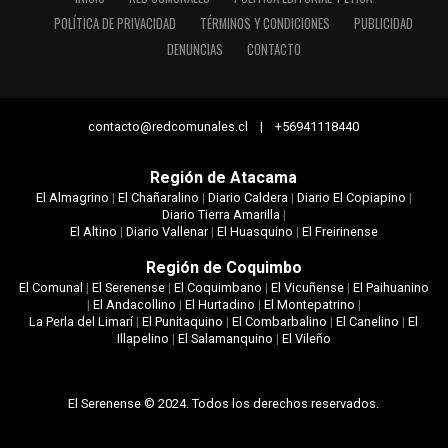
POLÍTICA DE PRIVACIDAD
TÉRMINOS Y CONDICIONES
PUBLICIDAD
DENUNCIAS
CONTACTO
contacto@redcomunales.cl | +56941118440
Región de Atacama
El Almagrino
|
El Chañaralino
|
Diario Caldera
|
Diario El Copiapino
|
Diario Tierra Amarilla
|
El Altino
|
Diario Vallenar
|
El Huasquino
|
El Freirinense
Región de Coquimbo
El Comunal
|
El Serenense
|
El Coquimbano
|
El Vicuñense
|
El Paihuanino
|
El Andacollino
|
El Hurtadino
|
El Montepatrino
|
La Perla del Limarí
|
El Punitaquino
|
El Combarbalino
|
El Canelino
|
El
Illapelino
|
El Salamanquino
|
El Vileño
El Serenense © 2024. Todos los derechos reservados.