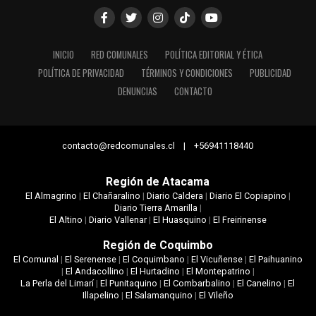
INICIO
RED COMUNALES
POLÍTICA EDITORIAL Y ÉTICA
POLÍTICA DE PRIVACIDAD
TÉRMINOS Y CONDICIONES
PUBLICIDAD
DENUNCIAS
CONTACTO
contacto@redcomunales.cl | +56941118440
Región de Atacama
El Almagrino
|
El Chañaralino
|
Diario Caldera
|
Diario El Copiapino
|
Diario Tierra Amarilla
|
El Altino
|
Diario Vallenar
|
El Huasquino
|
El Freirinense
Región de Coquimbo
El Comunal
|
El Serenense
|
El Coquimbano
|
El Vicuñense
|
El Paihuanino
|
El Andacollino
|
El Hurtadino
|
El Montepatrino
|
La Perla del Limarí
|
El Punitaquino
|
El Combarbalino
|
El Canelino
|
El
Illapelino
|
El Salamanquino
|
El Vileño