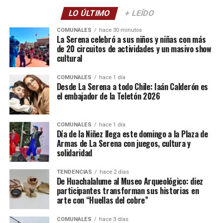
LO ÚLTIMO
+ LEÍDO
COMUNALES
hace 30 minutos
La Serena celebró a sus niños y niñas con más
de 20 circuitos de actividades y un masivo show
cultural
COMUNALES
hace 1 día
Desde La Serena a todo Chile: Iaán Calderón es
el embajador de la Teletón 2026
COMUNALES
hace 1 día
Día de la Niñez llega este domingo a la Plaza de
Armas de La Serena con juegos, cultura y
solidaridad
TENDENCIAS
hace 2 días
De Huachalalume al Museo Arqueológico: diez
participantes transforman sus historias en
arte con “Huellas del cobre”
COMUNALES
hace 3 días