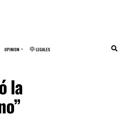
OPINION
LEGALES
ó la
eno”