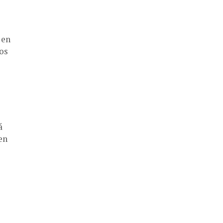
 en
cos
á
en