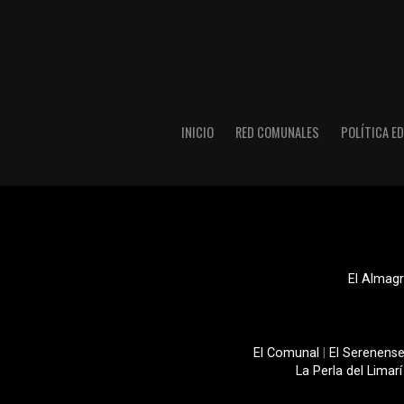
INICIO
RED COMUNALES
POLÍTICA ED
El Almagr
El Comunal
|
El Serenens
La Perla del Limarí