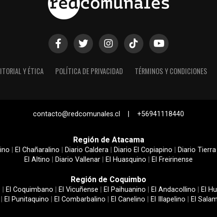
ITORIAL Y ÉTICA
POLÍTICA DE PRIVACIDAD
TÉRMINOS Y CONDICIONES
contacto@redcomunales.cl | +56941118440
Región de Atacama
ino
|
El Chañaralino
|
Diario Caldera
|
Diario El Copiapino
|
Diario Tierra
El Altino
|
Diario Vallenar
|
El Huasquino
|
El Freirinense
Región de Coquimbo
e
|
El Coquimbano
|
El Vicuñense
|
El Paihuanino
|
El Andacollino
|
El Hu
|
El Punitaquino
|
El Combarbalino
|
El Canelino
|
El Illapelino
|
El Sala