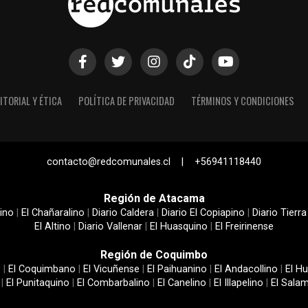
ITORIAL Y ÉTICA
POLÍTICA DE PRIVACIDAD
TÉRMINOS Y CONDICIONES
contacto@redcomunales.cl | +56941118440
Región de Atacama
ino
|
El Chañaralino
|
Diario Caldera
|
Diario El Copiapino
|
Diario Tierra
El Altino
|
Diario Vallenar
|
El Huasquino
|
El Freirinense
Región de Coquimbo
e
|
El Coquimbano
|
El Vicuñense
|
El Paihuanino
|
El Andacollino
|
El Hu
|
El Punitaquino
|
El Combarbalino
|
El Canelino
|
El Illapelino
|
El Sala