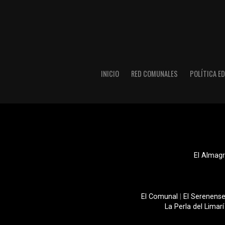
INICIO
RED COMUNALES
POLÍTICA ED
El Almagr
El Comunal
|
El Serenens
La Perla del Limarí