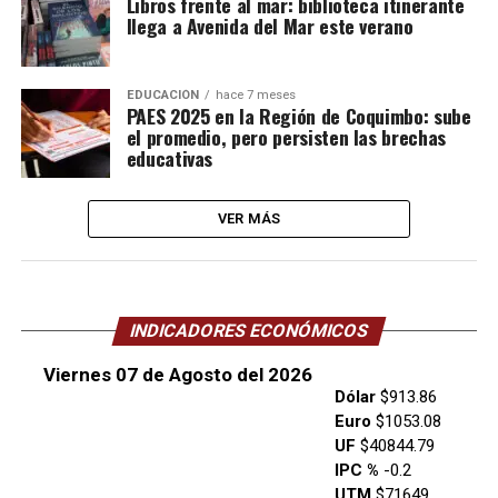
Libros frente al mar: biblioteca itinerante
llega a Avenida del Mar este verano
EDUCACIÓN
hace 7 meses
PAES 2025 en la Región de Coquimbo: sube
el promedio, pero persisten las brechas
educativas
VER MÁS
INDICADORES ECONÓMICOS
Viernes 07 de Agosto del 2026
Dólar
$913.86
Euro
$1053.08
UF
$40844.79
IPC %
-0.2
UTM
$71649